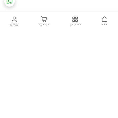
خانه
دسته‌بندی
سبد خرید
پروفایل
دسترسی سریع
تماس با ما
شکایات
چاپ فلکسو با تمام جزئیات
قوانین و مقررات
کارتن لمینتی چیست؟به
درباره ما
همراه قیمت