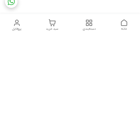
خانه
دسته‌بندی
سبد خرید
پروفایل
دسترسی سریع
تماس با ما
شکایات
چاپ فلکسو با تمام جزئیات
قوانین و مقررات
کارتن لمینتی چیست؟به
درباره ما
همراه قیمت