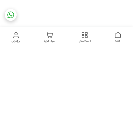
خانه
دسته‌بندی
سبد خرید
پروفایل
دسترسی سریع
تماس با ما
شکایات
چاپ فلکسو با تمام جزئیات
قوانین و مقررات