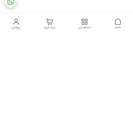
خانه
دسته‌بندی
سبد خرید
پروفایل
دسترسی سریع
تماس با ما
شکایات
چاپ فلکسو با تمام جزئیات
قوانین و مقررات
کارتن لمینتی چیست؟به
درباره ما
همراه قیمت