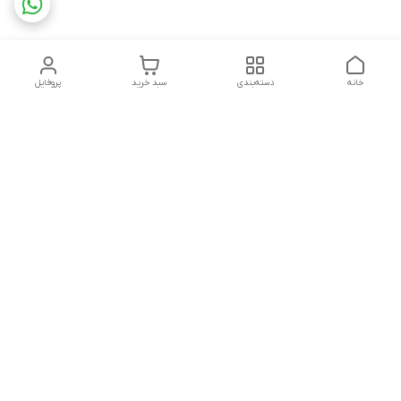
خانه
دسته‌بندی
سبد خرید
پروفایل
دسترسی سریع
تماس با ما
شکایات
چاپ فلکسو با تمام جزئیات
قوانین و مقررات
کارتن لمینتی چیست؟به
درباره ما
همراه قیمت