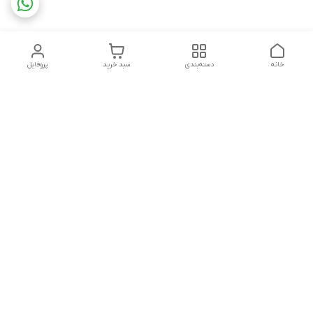
خانه
دسته‌بندی
سبد خرید
پروفایل
دسترسی سریع
تماس با ما
شکایات
چاپ فلکسو با تمام جزئیات
قوانین و مقررات
کارتن لمینتی چیست؟به
درباره ما
همراه قیمت