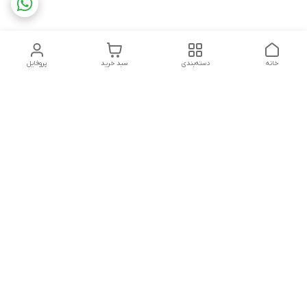
خانه
دسته‌بندی
سبد خرید
پروفایل
دسترسی سریع
تماس با ما
شکایات
چاپ فلکسو با تمام جزئیات
قوانین و مقررات
کارتن لمینتی چیست؟به
درباره ما
همراه قیمت