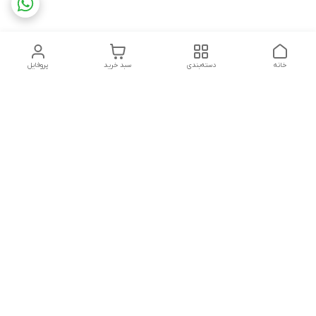
خانه
دسته‌بندی
سبد خرید
پروفایل
دسترسی سریع
تماس با ما
شکایات
چاپ فلکسو با تمام جزئیات
قوانین و مقررات
کارتن لمینتی چیست؟به
درباره ما
همراه قیمت