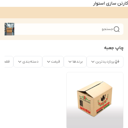
کارتن سازی استوار
جستجو
چاپ جعبه
پربازدیدترین
برندها
قیمت
دسته‌بندی
فقط م