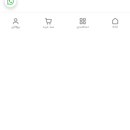
خانه
دسته‌بندی
سبد خرید
پروفایل
دسترسی سریع
تماس با ما
شکایات
چاپ فلکسو با تمام جزئیات
قوانین و مقررات
کارتن لمینتی چیست؟به
درباره ما
همراه قیمت