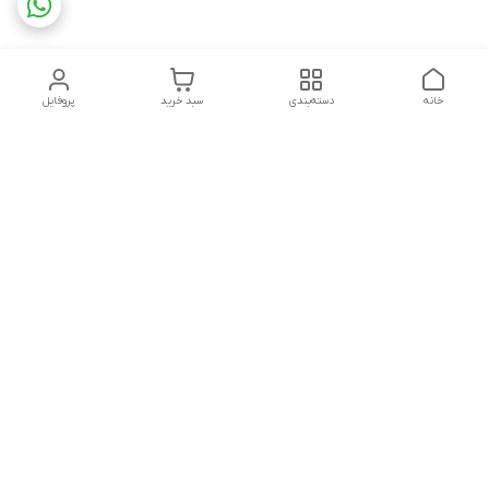
خانه
دسته‌بندی
سبد خرید
پروفایل
دسترسی سریع
تماس با ما
شکایات
چاپ فلکسو با تمام جزئیات
قوانین و مقررات
کارتن لمینتی چیست؟به
درباره ما
همراه قیمت