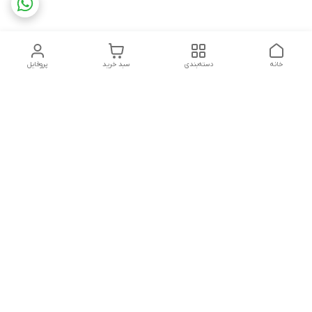
خانه
دسته‌بندی
سبد خرید
پروفایل
دسترسی سریع
تماس با ما
شکایات
چاپ فلکسو با تمام جزئیات
قوانین و مقررات
کارتن لمینتی چیست؟به
درباره ما
همراه قیمت