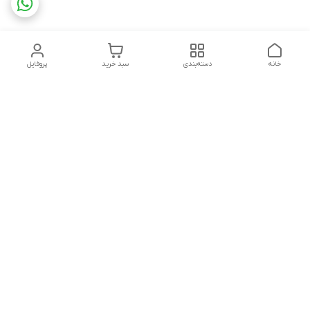
خانه
دسته‌بندی
سبد خرید
پروفایل
دسترسی سریع
تماس با ما
شکایات
چاپ فلکسو با تمام جزئیات
قوانین و مقررات
کارتن لمینتی چیست؟به
درباره ما
همراه قیمت