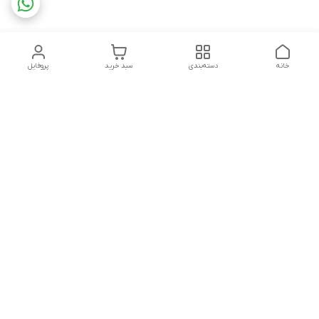
خانه
دسته‌بندی
سبد خرید
پروفایل
دسترسی سریع
تماس با ما
شکایات
چاپ فلکسو با تمام جزئیات
قوانین و مقررات
کارتن لمینتی چیست؟به
درباره ما
همراه قیمت