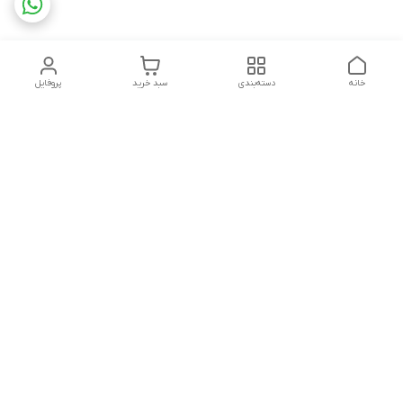
خانه
دسته‌بندی
سبد خرید
پروفایل
دسترسی سریع
تماس با ما
شکایات
چاپ فلکسو با تمام جزئیات
قوانین و مقررات
کارتن لمینتی چیست؟به
درباره ما
همراه قیمت