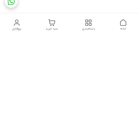
خانه
دسته‌بندی
سبد خرید
پروفایل
دسترسی سریع
تماس با ما
شکایات
چاپ فلکسو با تمام جزئیات
قوانین و مقررات
کارتن لمینتی چیست؟به
درباره ما
همراه قیمت