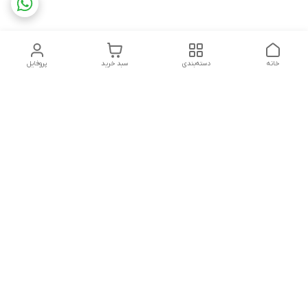
خانه
دسته‌بندی
سبد خرید
پروفایل
دسترسی سریع
تماس با ما
شکایات
چاپ فلکسو با تمام جزئیات
قوانین و مقررات
کارتن لمینتی چیست؟به
درباره ما
همراه قیمت