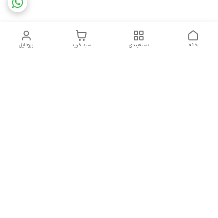
خانه
دسته‌بندی
سبد خرید
پروفایل
دسترسی سریع
تماس با ما
شکایات
چاپ فلکسو با تمام جزئیات
قوانین و مقررات
کارتن لمینتی چیست؟به
درباره ما
همراه قیمت