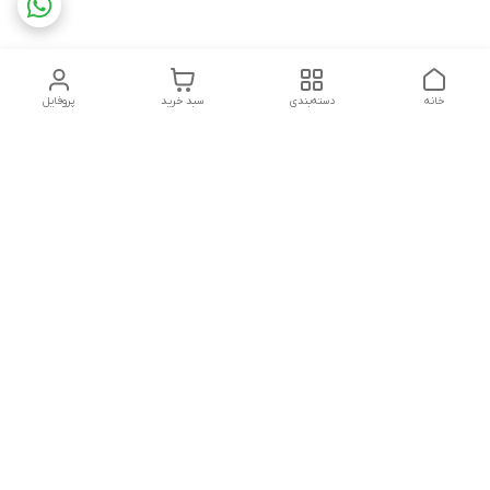
خانه
دسته‌بندی
سبد خرید
پروفایل
دسترسی سریع
تماس با ما
شکایات
چاپ فلکسو با تمام جزئیات
قوانین و مقررات
کارتن لمینتی چیست؟به
درباره ما
همراه قیمت